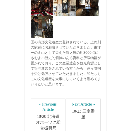
国の有形文化遺産に登録されている、上藻別
の駅逓にお邪魔させていただきました。東洋
一の金山として栄えた鴻之舞の約3000点に
もおよぶ歴史的価値のある資料と所蔵物群が
置かれており、この産業遺産を観光資源とし
て管理運営をされている方々から、色々説明
を受け勉強させていただきました。私たちも
この文化遺産を大事にしていくよう勤めてま
いりたいと思います。
« Previous 
Next Article »
Article
10/23 三室番
10/20 北海道
屋
オホーツク総
合振興局