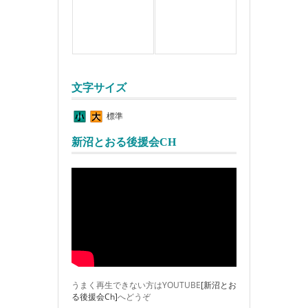
文字サイズ
標準
新沼とおる後援会CH
うまく再生できない方はYOUTUBE
[新沼とお
る後援会Ch]
へどうぞ