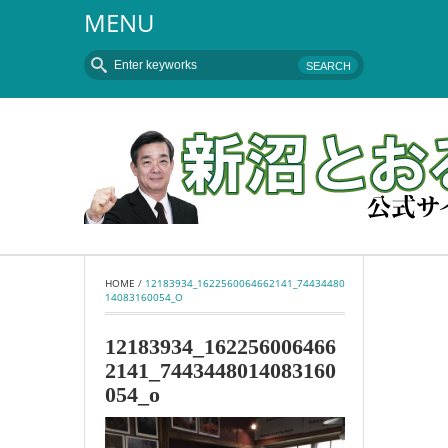
MENU
HOME
 / 
12183934_1622560064662141_74434480
14083160054_O
12183934_162256006466
2141_7443448014083160
054_o