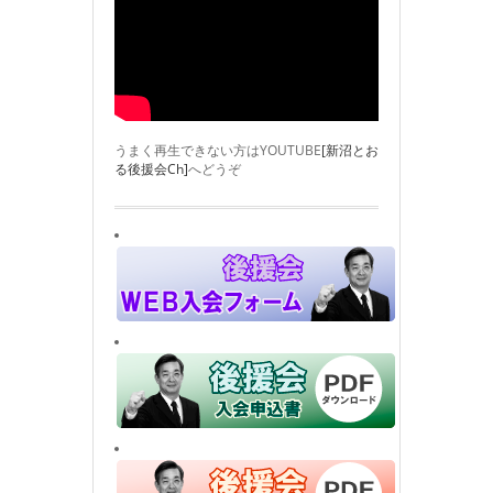
うまく再生できない方はYOUTUBE
[新沼とお
る後援会Ch]
へどうぞ