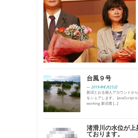
台風９号
— 2016年8月25日
新沼とおる個人アカウントか
をシェアします。 JavaScript is 
working 新沼透 […]
渚滑川の水位が上
ております。