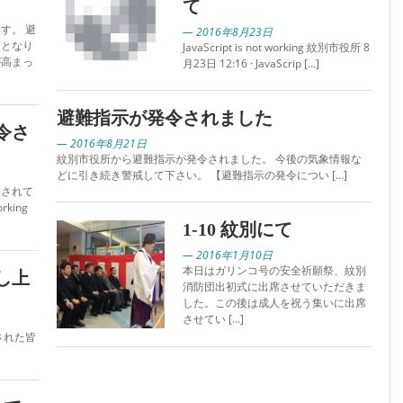
て
す。 避
— 2016年8月23日
更となり
JavaScript is not working 紋別市役所 8
が高まっ
月23日 12:16 · JavaScrip […]
避難指示が発令されました
令さ
— 2016年8月21日
紋別市役所から避難指示が発令されました。 今後の気象情報な
どに引き続き警戒して下さい。 【避難指示の発令につい […]
令されて
rking
1-10 紋別にて
— 2016年1月10日
本日はガリンコ号の安全祈願祭、紋別
し上
消防団出初式に出席させていただきま
した。この後は成人を祝う集いに出席
させてい […]
された皆
]