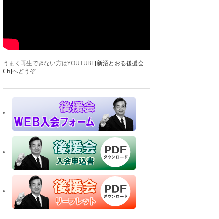
うまく再生できない方はYOUTUBE
[新沼とおる後援会
Ch]
へどうぞ
|
in:
facebook
,
活動報告
2016年8月25日
台風９号
新沼とおる個人アカウントからの投稿をシェアします。 JavaScript is not workin