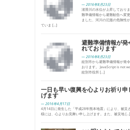
— 2016年8月23日
渚滑川の水位が上昇しておりま
難準備情報から避難勧告へ変
ました、河川の氾濫の危険性
ていま […]
避難準備情報が発
れております
— 2016年8月23日
紋別市から避難準備情報が発
おります。 JavaScript is not wo
紋別市役所 […]
一日も早い復興を心よりお祈り申
げます
— 2016年4月17日
4月14日に発生した「平成28年熊本地震」により、被災
様には、心よりお見舞い申し上げます。また、被災地 […