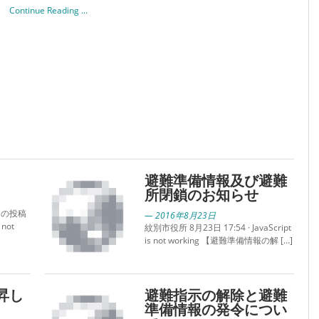
Continue Reading ...
避難準備情報及び避難
所閉鎖のお知らせ
らの投稿
— 2016年8月23日
not
紋別市役所 8月23日 17:54 · JavaScript
is not working 【避難準備情報の解 […]
昇し
避難指示の解除と避難
準備情報の発令につい