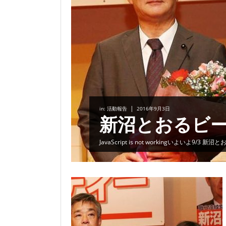
お知
|
in:
活動報告
2016年9月3日
新沼とおるビ
JavaScript is not workingいよいよ