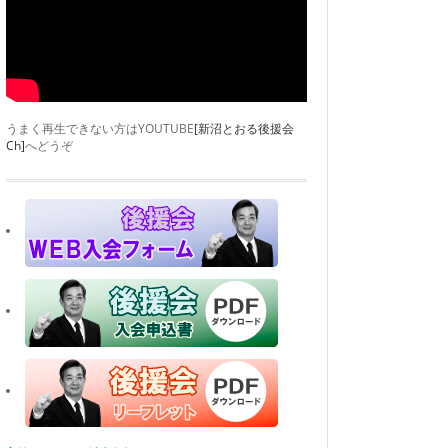
うまく再生できない方はYOUTUBE
[新沼とおる後援会
Ch]
へどうぞ