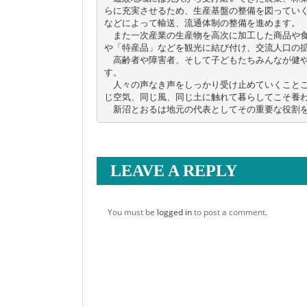
らに充実させるため、生産基盤の整備を図ってい
などによって輸送、流通体制の整備を進めます。

　また一次産業の生産物を高次に加工した商品や
や「特産品」などを観光に結び付け、交流人口の拡
　高齢者や障害者、そして子どもたちみんなが健
す。

　人々の声なき声をしっかり受け止めていくこと
じ空気、同じ風、同じ土に触れて暮らしてこそ養わ
　新沼とおるは地元の代表としてその重要な役割
LEAVE A REPLY
You must be
logged in
to post a comment.