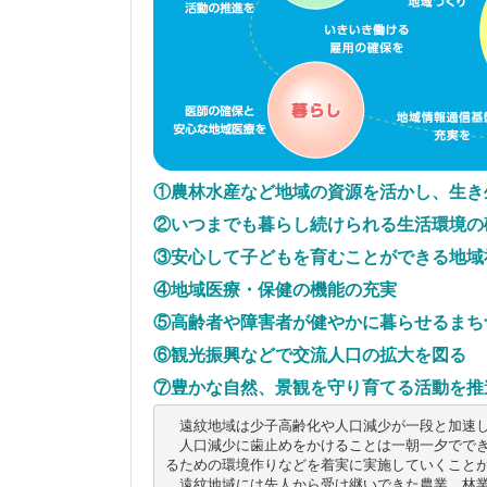
①農林水産など地域の資源を活かし、生き
②いつまでも暮らし続けられる生活環境の
③安心して子どもを育むことができる地域
④地域医療・保健の機能の充実
⑤高齢者や障害者が健やかに暮らせるまち
⑥観光振興などで交流人口の拡大を図る
⑦豊かな自然、景観を守り育てる活動を推
　遠紋地域は少子高齢化や人口減少が一段と加速し
　人口減少に歯止めをかけることは一朝一夕でで
るための環境作りなどを着実に実施していくことが
　遠紋地域には先人から受け継いできた農業、林