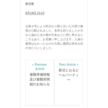
新沼透
8月24日 23:23
·
台風９号により昨日から降り注いだ大雨で被
害が心配されました。各所を回りましたが川
から溢れた水が畑や牛舎などに押し寄せると
ころもあり、お見舞い申し上げます。人身の
被害はなかったものの大雨に脆弱な状況を目
の当たりにしました。
« Previous 
Next Article »
Article
新沼とおるビ
避難準備情報
ールパーティ
及び避難所閉
ー
鎖のお知らせ