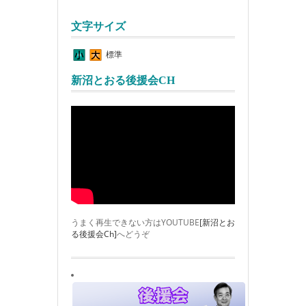
文字サイズ
標準
新沼とおる後援会CH
うまく再生できない方はYOUTUBE
[新沼とお
る後援会Ch]
へどうぞ