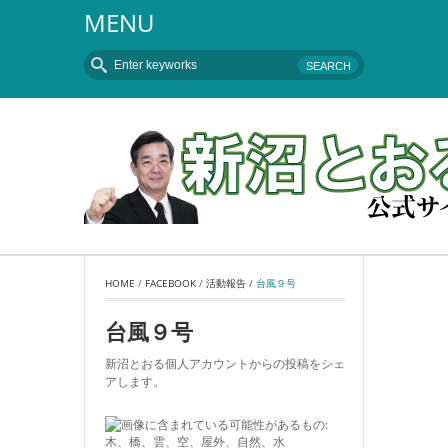
MENU
HOME
 / 
FACEBOOK
 / 
活動報告
 / 
台風９号
台風９号
新沼とおる個人アカウントからの投稿をシェ
アします。