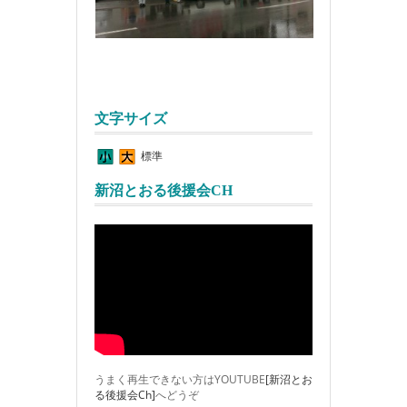
文字サイズ
標準
新沼とおる後援会CH
うまく再生できない方はYOUTUBE
[新沼とお
る後援会Ch]
へどうぞ