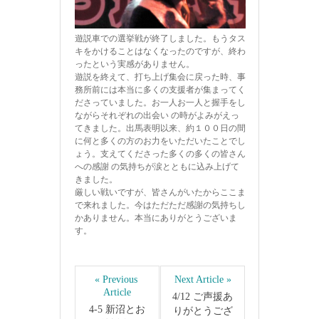
遊説車での選挙戦が終了しました。もうタス
キをかけることはなくなったのですが、終わ
ったという実感がありません。
遊説を終えて、打ち上げ集会に戻った時、事
務所前には本当に多くの支援者が集まってく
ださっていました。お一人お一人と握手をし
ながらそれぞれの出会い の時がよみがえっ
てきました。出馬表明以来、約１００日の間
に何と多くの方のお力をいただいたことでし
ょう。支えてくださった多くの多くの皆さん
への感謝 の気持ちが涙とともに込み上げて
きました。
厳しい戦いですが、皆さんがいたからここま
で来れました。今はただただ感謝の気持ちし
かありません。本当にありがとうございま
す。
« Previous 
Next Article »
Article
4/12 ご声援あ
4-5 新沼とお
りがとうござ