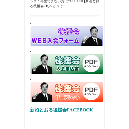
うまく再生できない方はYOUTUBE
[新沼とお
る後援会Ch]
へどうぞ
新沼とおる後援会FACEBOOK