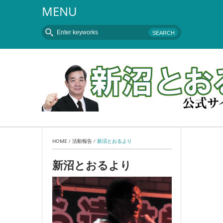
MENU
HOME
 / 
活動報告
 / 
新沼とおるより
新沼とおるより