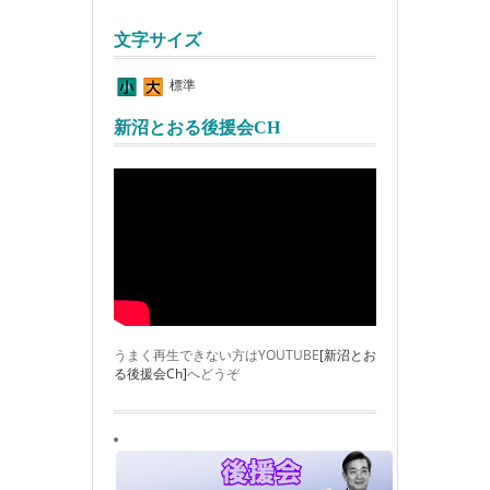
文字サイズ
標準
新沼とおる後援会CH
うまく再生できない方はYOUTUBE
[新沼とお
る後援会Ch]
へどうぞ