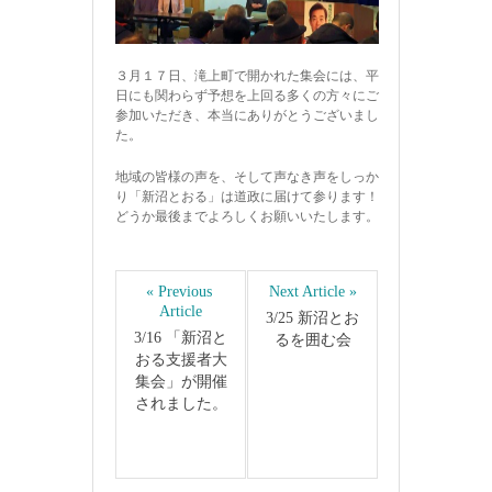
３月１７日、滝上町で開かれた集会には、平
日にも関わらず
予想を上回る多くの方々にご
参加いただき
、本当にありがとうございまし
た。
地域の皆様の声を、そして声なき声をしっか
り「新沼とおる」は道政に届けて参ります！
どうか最後までよろしくお願いいたします。
« Previous 
Next Article »
Article
3/25 新沼とお
3/16 「新沼と
るを囲む会
おる支援者大
集会」が開催
されました。