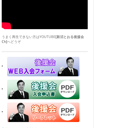
うまく再生できない方はYOUTUBE
[新沼とおる後援会
Ch]
へどうぞ