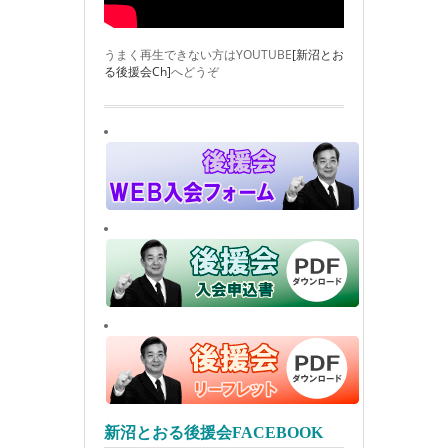
うまく再生できない方はYOUTUBE
[新沼とお
る後援会Ch]
へどうぞ
新沼とおる後援会FACEBOOK