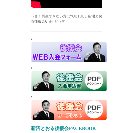
うまく再生できない方はYOUTUBE
[新沼とお
る後援会Ch]
へどうぞ
新沼とおる後援会FACEBOOK