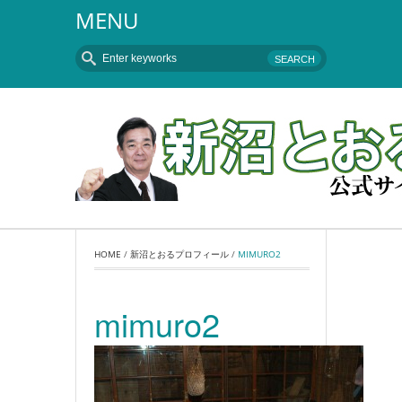
MENU
HOME
 / 
新沼とおるプロフィール
 / 
MIMURO2
mimuro2