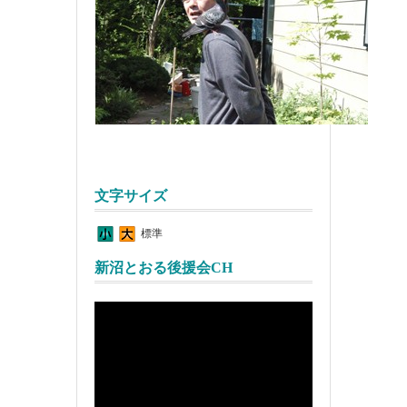
文字サイズ
標準
新沼とおる後援会CH