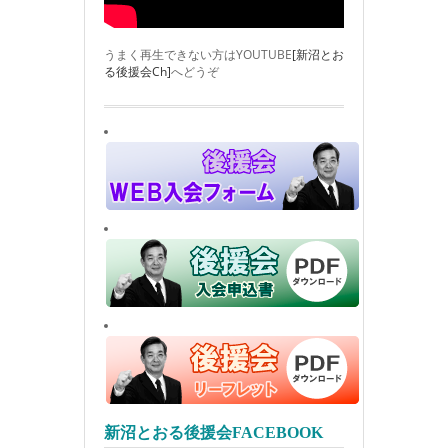
うまく再生できない方はYOUTUBE
[新沼とお
る後援会Ch]
へどうぞ
新沼とおる後援会FACEBOOK