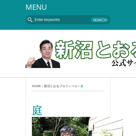
MENU
HOME
 / 
新沼とおるプロフィール
 / 
庭
庭