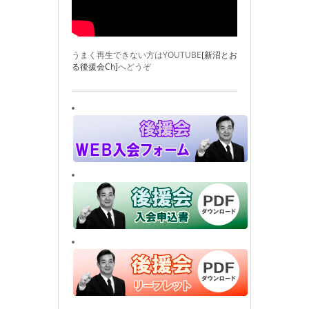
うまく再生できない方はYOUTUBE
[新沼とお
る後援会Ch]
へどうぞ