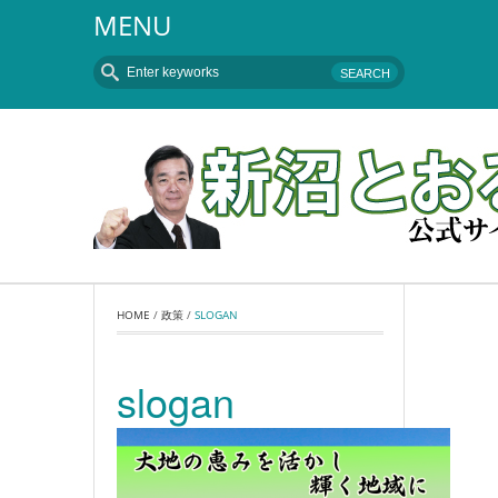
MENU
HOME
 / 
政策
 / 
SLOGAN
slogan