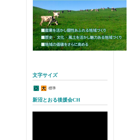
文字サイズ
標準
新沼とおる後援会CH