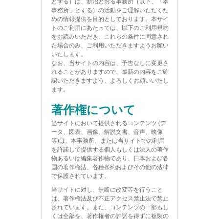
とする）は、新沼とおる事務所（以下、「本
事務所」とする）の活動をご理解いただくた
めの情報提供を目的としております。本サイ
トのご利用にあたっては、以下のご利用規約
をお読みいただき、これらの条件に同意され
た場合のみ、ご利用いただきますようお願い
いたします。
なお、当サイトの内容は、予告なしに変更さ
れることがありますので、最新の内容をご確
認いただきますよう、よろしくお願いいたし
ます。
著作権について
当サイトにおいて提供されるコンテンツ (デ
ータ、図表、画像、解説文書、音声、映像
等)は、本事務所、または当サイトでの利用
を許諾して提供する個人もしくは法人の著作
物あるいは編集著作物であり、日本および各
国の著作権法、各種条約およびその他の法律
で保護されています。
当サイトに対し、無断に改変等を行うこと
は、著作権法及び不正アクセス禁止法で禁止
されています。また、コンテンツの一部もし
くは全部を、著作権者の許諾を得ずに複製の