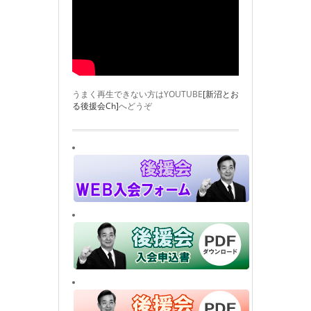
うまく再生できない方はYOUTUBE
[新沼とお
る後援会Ch]
へどうぞ