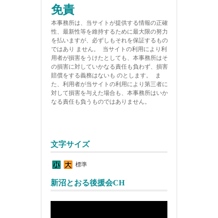
免責
本事務所は、当サイトが提供する情報の正確
性、最新性等を維持するために最大限の努力
を払いますが、必ずしもそれを保証するもの
ではあり ません。 当サイトの利用により利
用者が損害をうけたとしても、本事務所はそ
の損害に対していかなる責任も負わず、損害
賠償をする義務はないも のとします。 ま
た、利用者が当サイトの利用により第三者に
対して損害を与えた場合も、本事務所はいか
なる責任も負うものではありません。
文字サイズ
標準
新沼とおる後援会CH