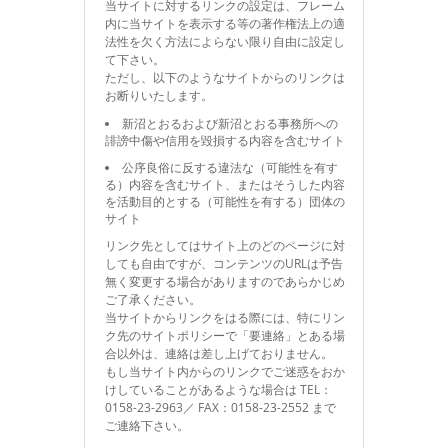
当サイトに対するリンクの設定は、フレーム
内に当サイトを表示する等の著作権法上の適
法性を欠く方法によらない限り自由に設定し
て下さい。
ただし、以下のようなサイトからのリンクは
お断りいたします。
新沼とおるおよび新沼とおる事務所への
誹謗中傷や信用を毀損する内容を含むサイト
公序良俗に反する違法な（可能性を有す
る）内容を含むサイト、またはそうした内容
を活動目的とする（可能性を有する）団体の
サイト
リンク先としてはサイト上のどのページに対
しても自由ですが、コンテンツのURLは予告
無く変更する場合がありますのであらかじめ
ご了承ください。
当サイトからリンクをはる際には、特にリン
ク先のサイトポリシーで「要連絡」とある場
合以外は、連絡は差し上げておりません。
もし当サイト内からのリンクでご迷惑をおか
けしていることがあるような場合は TEL：
0158-23-2963／ FAX：0158-23-2552 まで
ご連絡下さい。